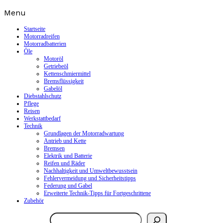
Skip
Menu
to
content
Startseite
Motorradreifen
Motorradbatterien
Öle
Motoröl
Getriebeöl
Kettenschmiermittel
Bremsflüssigkeit
Gabelöl
Diebstahlschutz
Pflege
Reisen
Werkstattbedarf
Technik
Grundlagen der Motorradwartung
Antrieb und Kette
Bremsen
Elektrik und Batterie
Reifen und Räder
Nachhaltigkeit und Umweltbewusstsein
Fehlervermeidung und Sicherheitstipps
Federung und Gabel
Erweiterte Technik-Tipps für Fortgeschrittene
Zubehör
Suchen