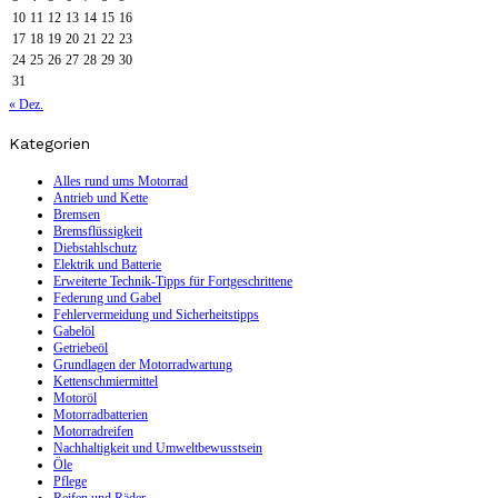
10
11
12
13
14
15
16
17
18
19
20
21
22
23
24
25
26
27
28
29
30
31
« Dez.
Kategorien
Alles rund ums Motorrad
Antrieb und Kette
Bremsen
Bremsflüssigkeit
Diebstahlschutz
Elektrik und Batterie
Erweiterte Technik-Tipps für Fortgeschrittene
Federung und Gabel
Fehlervermeidung und Sicherheitstipps
Gabelöl
Getriebeöl
Grundlagen der Motorradwartung
Kettenschmiermittel
Motoröl
Motorradbatterien
Motorradreifen
Nachhaltigkeit und Umweltbewusstsein
Öle
Pflege
Reifen und Räder