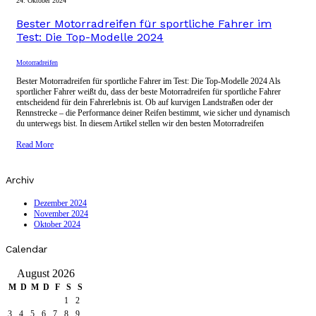
24. Oktober 2024
Bester Motorradreifen für sportliche Fahrer im
Test: Die Top-Modelle 2024
Motorradreifen
Bester Motorradreifen für sportliche Fahrer im Test: Die Top-Modelle 2024 Als
sportlicher Fahrer weißt du, dass der beste Motorradreifen für sportliche Fahrer
entscheidend für dein Fahrerlebnis ist. Ob auf kurvigen Landstraßen oder der
Rennstrecke – die Performance deiner Reifen bestimmt, wie sicher und dynamisch
du unterwegs bist. In diesem Artikel stellen wir den besten Motorradreifen
Read More
Archiv
Dezember 2024
November 2024
Oktober 2024
Calendar
August 2026
M
D
M
D
F
S
S
1
2
3
4
5
6
7
8
9