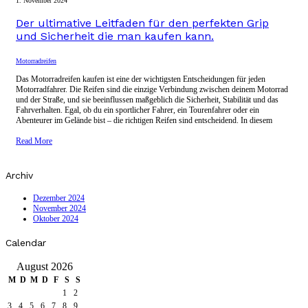
1. November 2024
Der ultimative Leitfaden für den perfekten Grip
und Sicherheit die man kaufen kann.
Motorradreifen
Das Motorradreifen kaufen ist eine der wichtigsten Entscheidungen für jeden
Motorradfahrer. Die Reifen sind die einzige Verbindung zwischen deinem Motorrad
und der Straße, und sie beeinflussen maßgeblich die Sicherheit, Stabilität und das
Fahrverhalten. Egal, ob du ein sportlicher Fahrer, ein Tourenfahrer oder ein
Abenteurer im Gelände bist – die richtigen Reifen sind entscheidend. In diesem
Read More
Archiv
Dezember 2024
November 2024
Oktober 2024
Calendar
August 2026
M
D
M
D
F
S
S
1
2
3
4
5
6
7
8
9