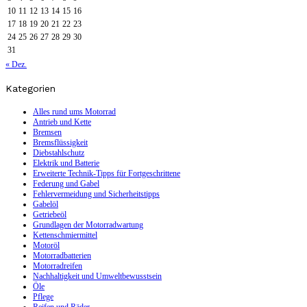
10
11
12
13
14
15
16
17
18
19
20
21
22
23
24
25
26
27
28
29
30
31
« Dez.
Kategorien
Alles rund ums Motorrad
Antrieb und Kette
Bremsen
Bremsflüssigkeit
Diebstahlschutz
Elektrik und Batterie
Erweiterte Technik-Tipps für Fortgeschrittene
Federung und Gabel
Fehlervermeidung und Sicherheitstipps
Gabelöl
Getriebeöl
Grundlagen der Motorradwartung
Kettenschmiermittel
Motoröl
Motorradbatterien
Motorradreifen
Nachhaltigkeit und Umweltbewusstsein
Öle
Pflege
Reifen und Räder