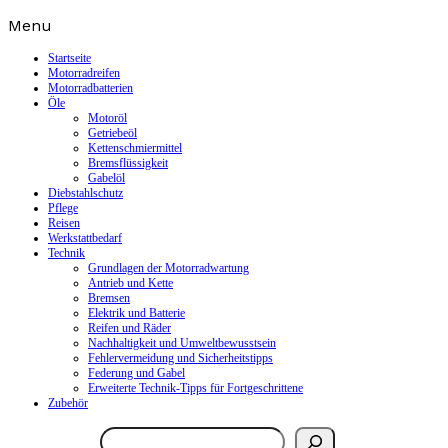
Skip
Menu
to
content
Startseite
Motorradreifen
Motorradbatterien
Öle
Motoröl
Getriebeöl
Kettenschmiermittel
Bremsflüssigkeit
Gabelöl
Diebstahlschutz
Pflege
Reisen
Werkstattbedarf
Technik
Grundlagen der Motorradwartung
Antrieb und Kette
Bremsen
Elektrik und Batterie
Reifen und Räder
Nachhaltigkeit und Umweltbewusstsein
Fehlervermeidung und Sicherheitstipps
Federung und Gabel
Erweiterte Technik-Tipps für Fortgeschrittene
Zubehör
Suchen