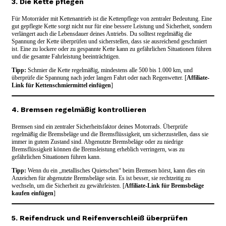
3. Die Kette pflegen
Für Motorräder mit Kettenantrieb ist die Kettenpflege von zentraler Bedeutung. Eine
gut gepflegte Kette sorgt nicht nur für eine bessere Leistung und Sicherheit, sondern
verlängert auch die Lebensdauer deines Antriebs. Du solltest regelmäßig die
Spannung der Kette überprüfen und sicherstellen, dass sie ausreichend geschmiert
ist. Eine zu lockere oder zu gespannte Kette kann zu gefährlichen Situationen führen
und die gesamte Fahrleistung beeinträchtigen.
Tipp:
Schmier die Kette regelmäßig, mindestens alle 500 bis 1.000 km, und
überprüfe die Spannung nach jeder langen Fahrt oder nach Regenwetter. [
Affiliate-
Link für Kettenschmiermittel einfügen
]
4. Bremsen regelmäßig kontrollieren
Bremsen sind ein zentraler Sicherheitsfaktor deines Motorrads. Überprüfe
regelmäßig die Bremsbeläge und die Bremsflüssigkeit, um sicherzustellen, dass sie
immer in gutem Zustand sind. Abgenutzte Bremsbeläge oder zu niedrige
Bremsflüssigkeit können die Bremsleistung erheblich verringern, was zu
gefährlichen Situationen führen kann.
Tipp:
Wenn du ein „metallisches Quietschen“ beim Bremsen hörst, kann dies ein
Anzeichen für abgenutzte Bremsbeläge sein. Es ist besser, sie rechtzeitig zu
wechseln, um die Sicherheit zu gewährleisten. [
Affiliate-Link für Bremsbeläge
kaufen einfügen
]
5. Reifendruck und Reifenverschleiß überprüfen