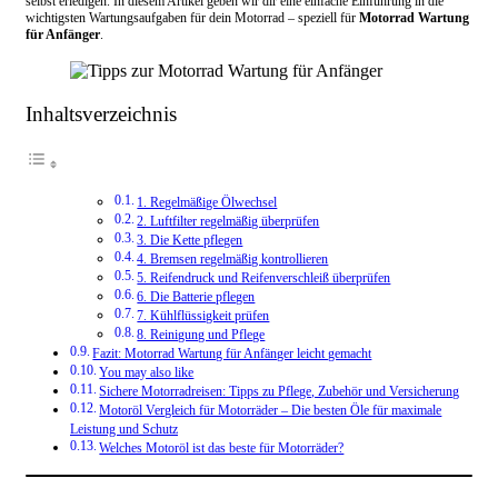
selbst erledigen. In diesem Artikel geben wir dir eine einfache Einführung in die
wichtigsten Wartungsaufgaben für dein Motorrad – speziell für
Motorrad Wartung
für Anfänger
.
Inhaltsverzeichnis
1. Regelmäßige Ölwechsel
2. Luftfilter regelmäßig überprüfen
3. Die Kette pflegen
4. Bremsen regelmäßig kontrollieren
5. Reifendruck und Reifenverschleiß überprüfen
6. Die Batterie pflegen
7. Kühlflüssigkeit prüfen
8. Reinigung und Pflege
Fazit: Motorrad Wartung für Anfänger leicht gemacht
You may also like
Sichere Motorradreisen: Tipps zu Pflege, Zubehör und Versicherung
Motoröl Vergleich für Motorräder – Die besten Öle für maximale
Leistung und Schutz
Welches Motoröl ist das beste für Motorräder?