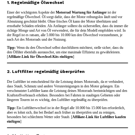
1. Regelmäßige Ölwechsel
Einer der wichtigsten Aspekte der
Motorrad Wartung für Anfänger
ist der
regelmäßige Ölwechsel. Öl sorgt dafür, dass der Motor reibungslos läuft und vor
Abnutzung geschützt bleibt. Ohne frisches Öl kann der Motor überhitzen und
ernsthafte Schäden erleiden. Als Anfänger solltest du sicherstellen, dass du immer die
richtige Menge und Art von Öl verwendest, die für dein Modell empfohlen wird. In
der Regel ist es ratsam, alle 5.000 bis 10.000 km den Ölwechsel vorzunehmen, je
nach Art des Motorrads und der Nutzung.
Tipp:
Wenn du den Ölwechsel selbst durchführen möchtest, stelle sicher, dass du
den Ölfilter ebenfalls austauschst, um eine maximale Effizienz zu gewährleisten.
[
Affiliate-Link für Ölwechsel-Kits einfügen
]
2. Luftfilter regelmäßig überprüfen
Der Luftfilter ist entscheidend für die Leistung deines Motorrads, da er verhindert,
dass Staub, Schmutz und andere Verunreinigungen in den Motor gelangen. Ein
verschmutzter Luftfilter kann die Leistung deines Motorrads beeinträchtigen und den
Kraftstoffverbrauch erhöhen. Besonders bei Fahrten in staubigen Gebieten oder
längeren Touren ist es wichtig, den Luftfilter regelmäßig zu überprüfen.
Tipp:
Ein Luftfilterwechsel ist in der Regel alle 10.000 bis 15.000 km erforderlich,
aber es lohnt sich, ihn bei Bedarf auch früher zu überprüfen und zu reinigen,
besonders bei schlechtem Wetter oder Staub. [
Affiliate-Link für Luftfilter kaufen
einfügen
]