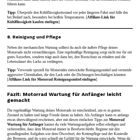
führen kann.
Tipp:
Überprüfe den Kühlflüssigkeitsstand vor jeder längeren Fahrt und fülle ihn
bei Bedarf nach, besonders bei heißen Temperaturen. [
Affiliate-Link für
Kühlflüssigkeit kaufen einfügen
]
8. Reinigung und Pflege
Neben der mechanischen Wartung solltest du auch die äußere Pflege deines
Motorrads nicht vernachlässigen. Eine regelmäßige Reinigung sorgt nicht nur für ein
gutes Aussehen, sondern trägt auch dazu bei, den Rostschutz zu erhalten und die
Lebensdauer des Lacks zu verlängern.
Tipp:
Verwende speziell für Motorräder entwickelte Reinigungsmittel und vermeide
aggressive Chemikalien, die den Lack oder die Dichtungen beschädigen könnten.
[
Affiliate-Link für Motorrad-Reinigungsmittel einfügen
]
Fazit: Motorrad Wartung für Anfänger leicht
gemacht
Die regelmäßige Wartung deines Motorrads ist entscheidend, um es in gutem
Zustand zu halten und lange Freude daran zu haben. Als Anfänger kann es anfangs
etwas überwältigend erscheinen, aber mit diesen einfachen Tipps zur
Motorrad
Wartung für Anfänger
kannst du viele Wartungsaufgaben selbst erledigen und
sicherstellen, dass dein Motorrad immer in Bestform bleibt. Beginne mit den
grundlegenden Aufgaben wie dem Ölwechsel, der Kettenpflege und der Kontrolle
der Bremsen, und du wirst schnell ein Gefühl für die Wartung entwickeln. Wenn du