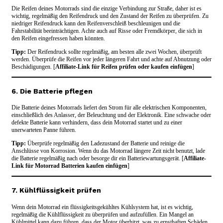
Die Reifen deines Motorrads sind die einzige Verbindung zur Straße, daher ist es
wichtig, regelmäßig den Reifendruck und den Zustand der Reifen zu überprüfen. Zu
niedriger Reifendruck kann den Reifenverschleiß beschleunigen und die
Fahrstabilität beeinträchtigen. Achte auch auf Risse oder Fremdkörper, die sich in
den Reifen eingefressen haben könnten.
Tipp:
Der Reifendruck sollte regelmäßig, am besten alle zwei Wochen, überprüft
werden. Überprüfe die Reifen vor jeder längeren Fahrt und achte auf Abnutzung oder
Beschädigungen. [
Affiliate-Link für Reifen prüfen oder kaufen einfügen
]
6. Die Batterie pflegen
Die Batterie deines Motorrads liefert den Strom für alle elektrischen Komponenten,
einschließlich des Anlasser, der Beleuchtung und der Elektronik. Eine schwache oder
defekte Batterie kann verhindern, dass dein Motorrad startet und zu einer
unerwarteten Panne führen.
Tipp:
Überprüfe regelmäßig den Ladezustand der Batterie und reinige die
Anschlüsse von Korrosion. Wenn du das Motorrad längere Zeit nicht benutzt, lade
die Batterie regelmäßig nach oder besorge dir ein Batteriewartungsgerät. [
Affiliate-
Link für Motorrad Batterien kaufen einfügen
]
7. Kühlflüssigkeit prüfen
Wenn dein Motorrad ein flüssigkeitsgekühltes Kühlsystem hat, ist es wichtig,
regelmäßig die Kühlflüssigkeit zu überprüfen und aufzufüllen. Ein Mangel an
Kühlmittel kann dazu führen, dass der Motor überhitzt, was zu ernsthaften Schäden