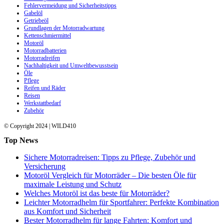
Fehlervermeidung und Sicherheitstipps
Gabelöl
Getriebeöl
Grundlagen der Motorradwartung
Kettenschmiermittel
Motoröl
Motorradbatterien
Motorradreifen
Nachhaltigkeit und Umweltbewusstsein
Öle
Pflege
Reifen und Räder
Reisen
Werkstattbedarf
Zubehör
© Copyright 2024 | WILD410
Top News
Sichere Motorradreisen: Tipps zu Pflege, Zubehör und
Versicherung
Motoröl Vergleich für Motorräder – Die besten Öle für
maximale Leistung und Schutz
Welches Motoröl ist das beste für Motorräder?
Leichter Motorradhelm für Sportfahrer: Perfekte Kombination
aus Komfort und Sicherheit
Bester Motorradhelm für lange Fahrten: Komfort und