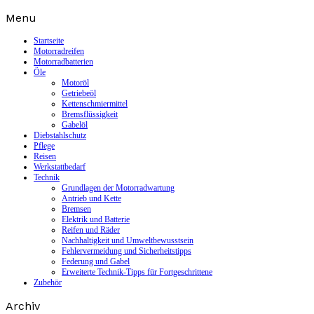
Skip
Menu
to
content
Startseite
Motorradreifen
Motorradbatterien
Öle
Motoröl
Getriebeöl
Kettenschmiermittel
Bremsflüssigkeit
Gabelöl
Diebstahlschutz
Pflege
Reisen
Werkstattbedarf
Technik
Grundlagen der Motorradwartung
Antrieb und Kette
Bremsen
Elektrik und Batterie
Reifen und Räder
Nachhaltigkeit und Umweltbewusstsein
Fehlervermeidung und Sicherheitstipps
Federung und Gabel
Erweiterte Technik-Tipps für Fortgeschrittene
Zubehör
Archiv