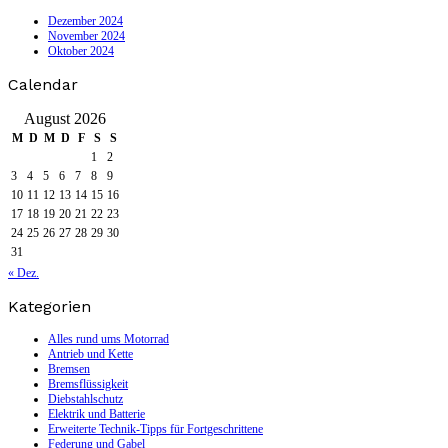
Dezember 2024
November 2024
Oktober 2024
Calendar
August 2026
M
D
M
D
F
S
S
1
2
3
4
5
6
7
8
9
10
11
12
13
14
15
16
17
18
19
20
21
22
23
24
25
26
27
28
29
30
31
« Dez.
Kategorien
Alles rund ums Motorrad
Antrieb und Kette
Bremsen
Bremsflüssigkeit
Diebstahlschutz
Elektrik und Batterie
Erweiterte Technik-Tipps für Fortgeschrittene
Federung und Gabel